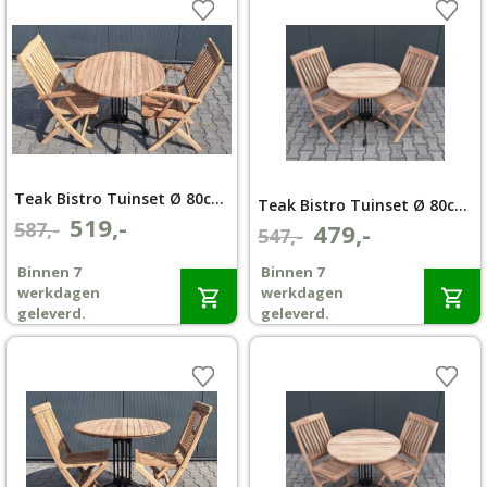
Teak Bistro Tuinset Ø 80cm klapstoel Bali met armleuning
Teak Bistro Tuinset Ø 80cm klapstoel Bali zonder armleuning
519,-
Oorspronkelijke
Huidige
587,-
479,-
Oorspronkelijke
Huidige
547,-
prijs
prijs
prijs
prijs
Binnen 7
Binnen 7
was:
is:
was:
is:
werkdagen
werkdagen
€587,-.
€519,-.
€547,-.
€479,-.
geleverd.
geleverd.