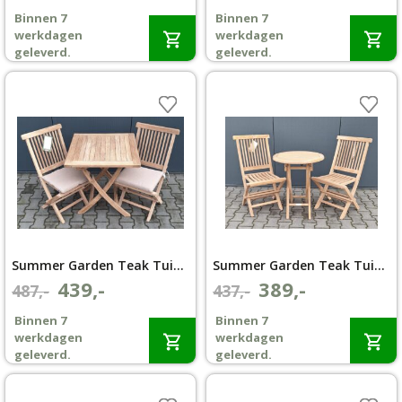
prijs
prijs
prijs
prijs
Binnen 7
Binnen 7
was:
is:
was:
is:
Wenslijst
werkdagen
werkdagen
€597,-.
€499,-.
€617,-.
€519,-.
geleverd.
geleverd.
Mijn account
Summer Garden Teak Tuinset Texas 2 klapstoelen Kentucky Klaptafel 70×70
Summer Garden Teak Tuinset Texas 2 klapstoelen Kentucky Klaptafel Ø 60 cm
439,-
389,-
Oorspronkelijke
Huidige
Oorspronkelijke
Huidige
487,-
437,-
prijs
prijs
prijs
prijs
Binnen 7
Binnen 7
was:
is:
was:
is:
werkdagen
werkdagen
€487,-.
€439,-.
€437,-.
€389,-.
geleverd.
geleverd.