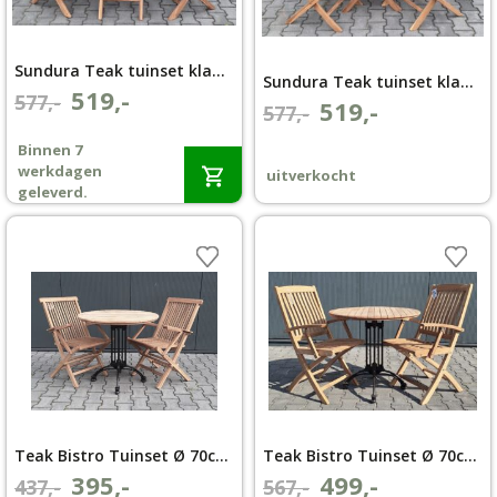
Sundura Teak tuinset klaptafel Ø 80 met 2 klapstoelen jute touw
Sundura Teak tuinset klaptafel Ø 80 met 2 klapstoelen zwart touw
519,-
Oorspronkelijke
Huidige
577,-
519,-
Oorspronkelijke
Huidige
577,-
prijs
prijs
prijs
prijs
Binnen 7
was:
is:
was:
is:
werkdagen
uitverkocht
€577,-.
€519,-.
€577,-.
€519,-.
geleverd.
Teak Bistro Tuinset Ø 70cm klapstoel Aru met armleuning
Teak Bistro Tuinset Ø 70cm klapstoel Bali met armleuning
395,-
499,-
Oorspronkelijke
Huidige
Oorspronkelijke
Huidige
437,-
567,-