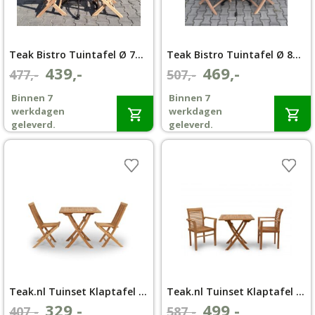
Teak Bistro Tuintafel Ø 70cm met 2 Texas Klapstoelen
Teak Bistro Tuintafel Ø 80cm met 2 Texas Klapstoelen
439,-
469,-
Oorspronkelijke
Huidige
Oorspronkelijke
Huidige
477,-
507,-
prijs
prijs
prijs
prijs
Binnen 7
Binnen 7
was:
is:
was:
is:
werkdagen
werkdagen
€477,-.
€439,-.
€507,-.
€469,-.
geleverd.
geleverd.
Teak.nl Tuinset Klaptafel 70×70 met 2 Klapstoel Aru
Teak.nl Tuinset Klaptafel 70×70 met 2 Stapelstoel Langkawi
329,-
499,-
Oorspronkelijke
Huidige
Oorspronkelijke
Huidige
407,-
587,-