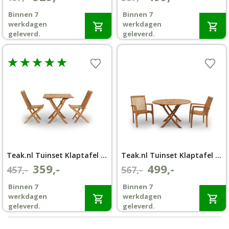
prijs
prijs
prijs
prijs
Binnen 7
Binnen 7
was:
is:
was:
is:
werkdagen
werkdagen
€407,-.
€329,-.
€587,-.
€499,-.
geleverd.
geleverd.
Teak.nl Tuinset Klaptafel 80×80 met 2 Klapstoel Aru
Teak.nl Tuinset Klaptafel Ø 80 met 2 Stapelstoel Penang
359,-
499,-
Oorspronkelijke
Huidige
Oorspronkelijke
Huidige
457,-
567,-
prijs
prijs
prijs
prijs
Binnen 7
Binnen 7
was:
is:
was:
is:
werkdagen
werkdagen
€457,-.
€359,-.
€567,-.
€499,-.
geleverd.
geleverd.