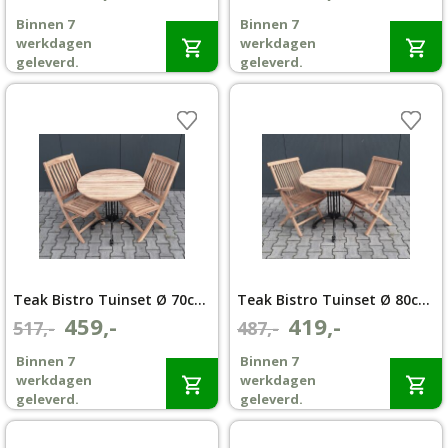
prijs
prijs
prijs
prijs
Binnen 7
Binnen 7
was:
is:
was:
is:
werkdagen
werkdagen
€437,-.
€395,-.
€567,-.
€499,-.
geleverd.
geleverd.
Teak Bistro Tuinset Ø 70cm klapstoel Bali zonder armleuning
Teak Bistro Tuinset Ø 80cm klapstoel Aru met armleuning
459,-
419,-
Oorspronkelijke
Huidige
Oorspronkelijke
Huidige
517,-
487,-
prijs
prijs
prijs
prijs
Binnen 7
Binnen 7
was:
is:
was:
is:
werkdagen
werkdagen
€517,-.
€459,-.
€487,-.
€419,-.
geleverd.
geleverd.