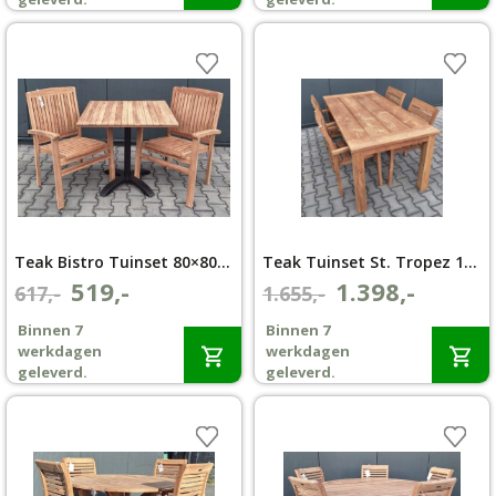
Teak Bistro Tuinset 80×80 met 2 Sabah Stapelstoelen
Teak Tuinset St. Tropez 180×90 en 4 Harti Teak Tuin Stapelstoelen
519,-
1.398,-
Oorspronkelijke
Huidige
Oorspronkelijke
Huidige
617,-
1.655,-
prijs
prijs
prijs
prijs
Binnen 7
Binnen 7
was:
is:
was:
is:
werkdagen
werkdagen
€617,-.
€519,-.
€1.655,-.
€1.398,-.
geleverd.
geleverd.