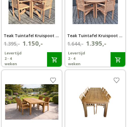
Teak Tuintafel Kruispoot Ø120 cm met 4 Langkawi Tuinstoelen
Teak Tuintafel Kruispoot Ø150 met 5 Langkawi Tuinstoelen
1.150,-
1.395,-
Oorspronkelijke
Huidige
Oorspronkelijke
Huidige
1.395,-
1.644,-
prijs
prijs
prijs
prijs
Levertijd
Levertijd
was:
is:
was:
is:
2 - 4
2 - 4
€1.395,-.
€1.150,-.
€1.644,-.
€1.395,-.
weken
weken