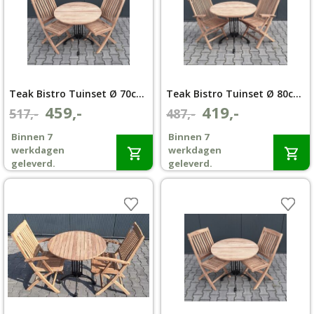
Teak Bistro Tuinset Ø 70cm klapstoel Bali zonder armleuning
Teak Bistro Tuinset Ø 80cm klapstoel Aru met armleuning
459,-
419,-
Oorspronkelijke
Huidige
Oorspronkelijke
Huidige
517,-
487,-
prijs
prijs
prijs
prijs
Binnen 7
Binnen 7
was:
is:
was:
is:
werkdagen
werkdagen
€517,-.
€459,-.
€487,-.
€419,-.
geleverd.
geleverd.