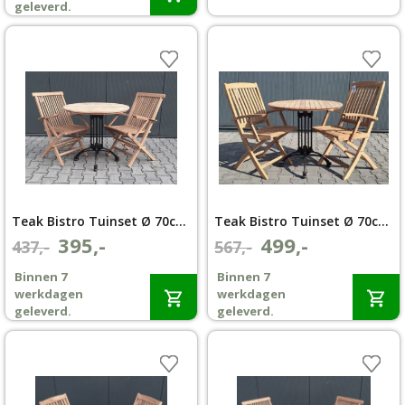
€577,-.
€519,-.
geleverd.
Teak Bistro Tuinset Ø 70cm klapstoel Aru met armleuning
Teak Bistro Tuinset Ø 70cm klapstoel Bali met armleuning
395,-
499,-
Oorspronkelijke
Huidige
Oorspronkelijke
Huidige
437,-
567,-
prijs
prijs
prijs
prijs
Binnen 7
Binnen 7
was:
is:
was:
is:
werkdagen
werkdagen
€437,-.
€395,-.
€567,-.
€499,-.
geleverd.
geleverd.