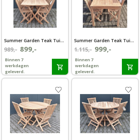
Summer Garden Teak Tuinset Texas 4 klapstoelen Kentucky Klaptafel 130×80
Summer Garden Teak Tuintafel Java 150 x 90 met 4 Texas klapstoelen
899,-
999,-
Oorspronkelijke
Huidige
Oorspronkelijke
Huidige
989,-
1.115,-
prijs
prijs
prijs
prijs
Binnen 7
Binnen 7
was:
is:
was:
is:
werkdagen
werkdagen
€989,-.
€899,-.
€1.115,-.
€999,-.
geleverd.
geleverd.